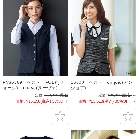
FV36359 ベスト FOLK(フ
16500 ベスト en joie(アン
ォーク) nuovo(ヌーヴォ)
ジョア)
定価:
¥23,320
(税込)
定価:
¥20,790
(税込)
～
価格:
¥15,158
(税込)
35%OFF
価格:
¥13,513
(税込)
35%OFF
～