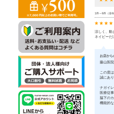
1件～6件（全6
涼しく、動
ネイビーだ
お店から
藤山医院
この度は
誠にあり
ナガイレ
医療従事
脇下のカ
機能的な