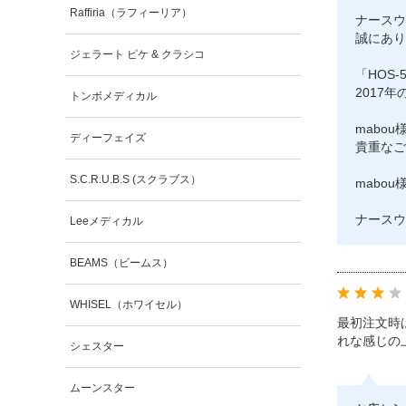
Raffiria（ラフィーリア）
ナースウ
誠にあり
ジェラート ピケ & クラシコ
「HOS-
2017
トンボメディカル
mabo
ディーフェイズ
貴重なご
S.C.R.U.B.S (スクラブス）
mabo
ナースウ
Leeメディカル
BEAMS（ビームス）
WHISEL（ホワイセル）
最初注文時
れな感じの
シェスター
ムーンスター