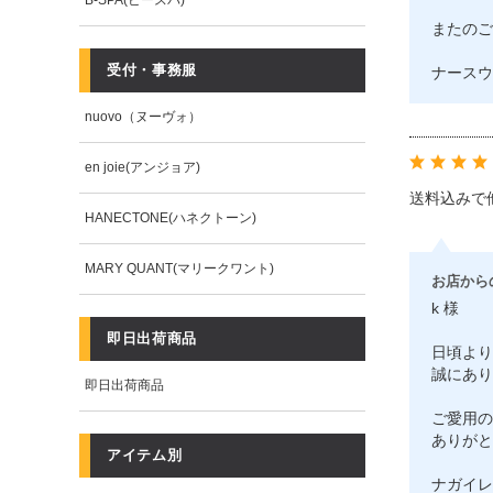
B-SPA(ビースパ)
またのご
受付・事務服
ナースウ
nuovo（ヌーヴォ）
en joie(アンジョア)
送料込みで
HANECTONE(ハネクトーン)
MARY QUANT(マリークワント)
お店から
k 様
即日出荷商品
日頃より
誠にあり
即日出荷商品
ご愛用の
ありがと
アイテム別
ナガイレ