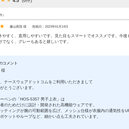
4.5
(6件)
件）
藤山医院 様
投稿日：2023年01月14日
きやすく、直用しやすいです。見た目もスマートでオススメです。今後
けでなく、グレーもあると嬉しいです。
のコメント
 様
、ナースウェアドットコムをご利用いただきまして
がとうございます。
ーベンの「HOS-5357 男子上衣」は
者のためだけに設計・開発された高機能ウェアです。
ッティングが腕の可動範囲を広げ、メッシュ仕様が衣服内の通気性をU
ポケットやループなど、細かい点も工夫されています。