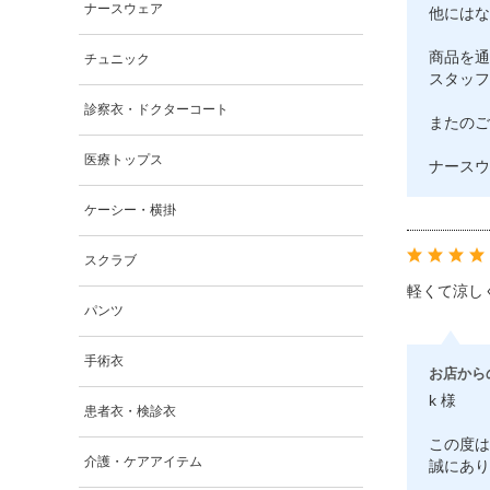
ナースウェア
他にはな
商品を通
チュニック
スタッフ
診察衣・ドクターコート
またのご
医療トップス
ナースウ
ケーシー・横掛
スクラブ
軽くて涼し
パンツ
手術衣
お店から
k 様
患者衣・検診衣
この度は
介護・ケアアイテム
誠にあり